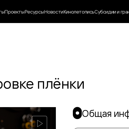
ты
Проекты
Ресурсы
Новости
Кинолетопись
Субсидии и гра
ровке плёнки
Общая ин