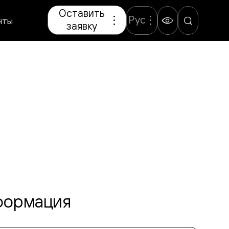
Оставить
Рус
нты
заявку
формация