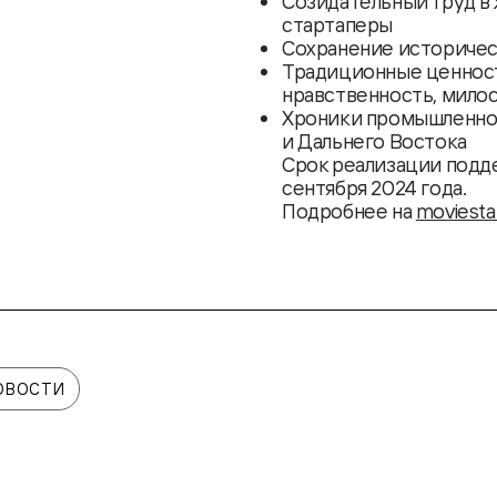
Созидательный труд в
стартаперы
Сохранение историчес
Традиционные ценности
нравственность, мило
Хроники промышленног
и Дальнего Востока
Срок реализации подд
сентября 2024 года.
Подробнее на
moviestar
ОВОСТИ