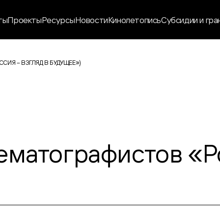
ты
Проекты
Ресурсы
Новости
Кинолетопись
Субсидии и гра
СИЯ – ВЗГЛЯД В БУДУЩЕЕ»
)
ематографистов «Ро