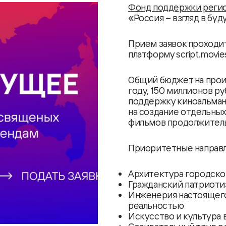
Фонд поддержки регио
«Россия – взгляд в бу
Прием заявок проходит 
платформу script.movies
Общий бюджет на прои
году, 150 миллионов ру
поддержку киноальмана
на создание отдельны
фильмов продолжительн
Приоритетные направл
Архитектура городско
Гражданский патриоти
Инженерия настоящего 
реальностью
Искусство и культура 