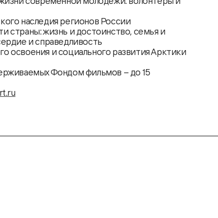
 жизни современной молодежи: волонтеры и
кого наследия регионов России
 страны: жизнь и достоинство, семья и
сердие и справедливость
о освоения и социального развития Арктики
ерживаемых Фондом фильмов – до 15
t.ru