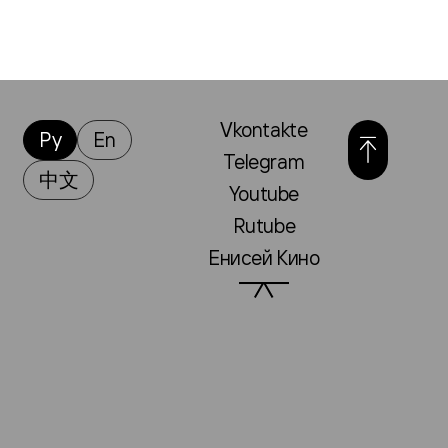
Vkontakte
Ру
En
Telegram
中文
Youtube
Rutube
Енисей Кино