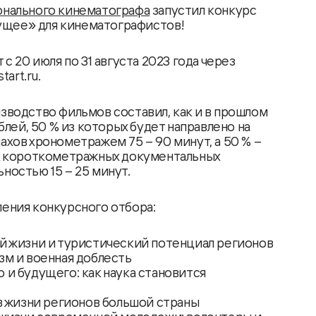
нального кинематографа
запустил конкурс
дущее» для кинематографистов!
с 20 июля по 31 августа 2023 года через
tart.ru.
зводство фильмов составил, как и в прошлом
блей, 50 % из которых будет направлено на
хов хронометражем 75 – 90 минут, а 50 % –
х короткометражных документальных
остью 15 – 25 минут.
ения конкурсного отбора:
й жизни и туристический потенциал регионов
зм и военная доблесть
и будущего: как наука становится
в жизни регионов большой страны