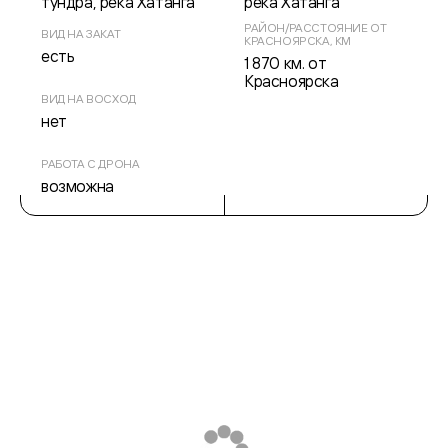
тундра, река Хатанга
река Хатанга
РАЙОН/РАССТОЯНИЕ ОТ
ВИД НА ЗАКАТ
КРАСНОЯРСКА, КМ
есть
1 870 км. от
Красноярска
ВИД НА ВОСХОД
нет
РАБОТА С ДРОНА
возможна