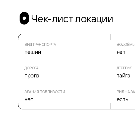
Чек-лист локации
ВИД ТРАНСПОРТА
ВОДОЁМ
пеший
нет
ДОРОГА
ДЕРЕВЬЯ
тропа
тайга
ЗДАНИЯ ПОБЛИЗОСТИ
ВИД НА ЗА
нет
есть