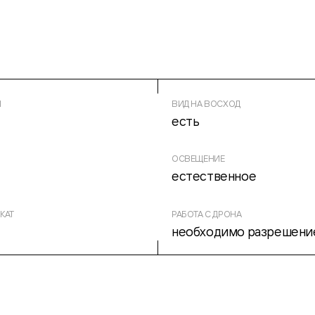
Ы
ВИД НА ВОСХОД
есть
ОСВЕЩЕНИЕ
естественное
КАТ
РАБОТА С ДРОНА
необходимо разрешени