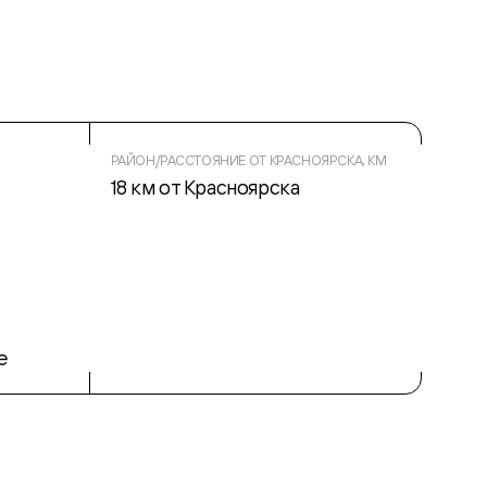
РАЙОН/РАССТОЯНИЕ ОТ КРАСНОЯРСКА, КМ
18 км от Красноярска
е