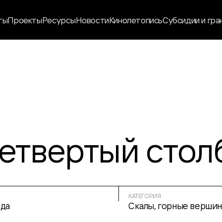
ты
Проекты
Ресурсы
Новости
Кинолетопись
Субсидии и гра
етвертый стол
КАТЕГОРИЯ
да
Скалы, горные верши