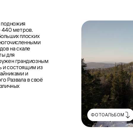
т подножия
 440 метров.
больших плоских
многочисленными
дов на скале
ты для
кружен грандиозным
ь и состоящим из
шайниками и
го Развала в своё
азличных
ФОТОАЛЬБОМ