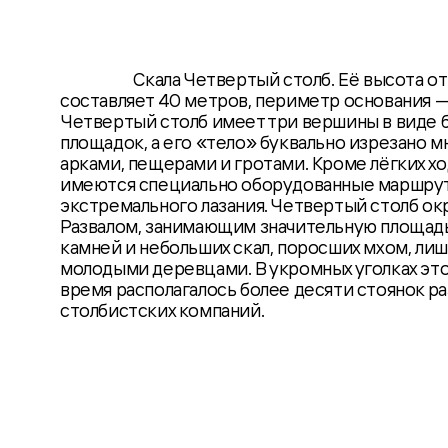
Скала Четвертый столб. Её высота о
составляет 40 метров, периметр основания —
Четвертый столб имеет три вершины в виде 
площадок, а его «тело» буквально изрезано 
арками, пещерами и гротами. Кроме лёгких хо
имеются специально оборудованные маршру
экстремального лазания. Четвертый столб о
Развалом, занимающим значительную площад
камней и небольших скал, поросших мхом, ли
молодыми деревцами. В укромных уголках это
время располагалось более десяти стоянок р
столбистских компаний.