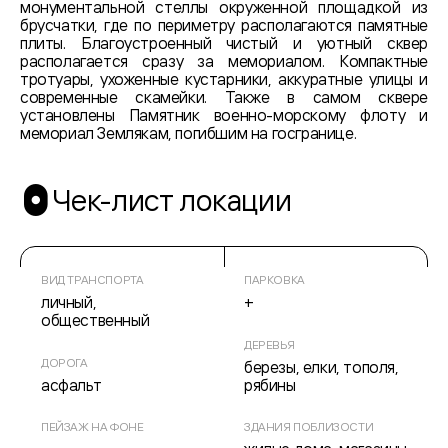
монументальной стеллы окруженной площадкой из
брусчатки, где по периметру располагаются памятные
плиты. Благоустроенный чистый и уютный сквер
располагается сразу за мемориалом. Компактные
тротуары, ухоженные кустарники, аккуратные улицы и
современные скамейки. Также в самом сквере
установлены Памятник военно-морскому флоту и
мемориал Землякам, погибшим на госгранице.
Чек-лист локации
ВИД ТРАНСПОРТА
ПАРКОВКА
личный,
+
общественный
ДЕРЕВЬЯ
ДОРОГА
березы, елки, тополя,
асфальт
рябины
ПЕЙЗАЖ НА ФОНЕ
ЗДАНИЯ ПОБЛИЗОСТИ