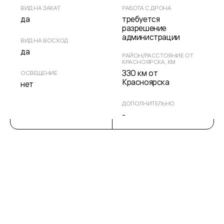
ВИД НА ЗАКАТ
РАБОТА С ДРОНА
да
требуется
разрешение
администрации
ВИД НА ВОСХОД
да
РАЙОН/РАССТОЯНИЕ ОТ
КРАСНОЯРСКА, КМ
330 км от
ОСВЕЩЕНИЕ
Красноярска
нет
ДОПОЛНИТЕЛЬНО
-