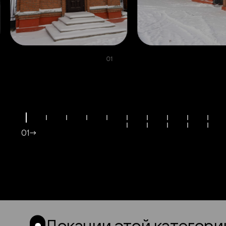
01
01→
Локации этой категори