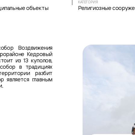
КАТЕГОРИЯ
ипальные объекты
Религиозные сооруже
собор Воздвижения
крорайоне Кедровый
тоит из 13 куполов,
собор в традициях
территории разбит
р является главным
и.