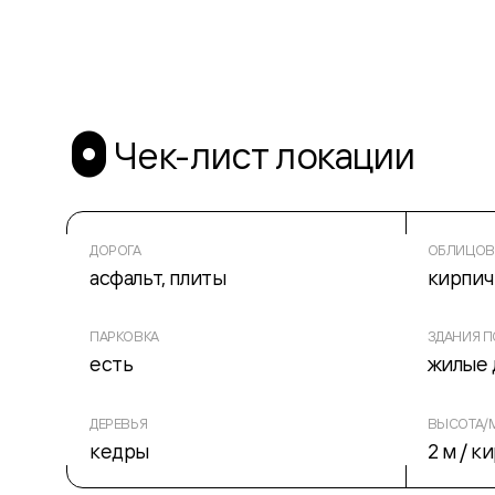
Чек-лист локации
ДОРОГА
ОБЛИЦОВ
асфальт, плиты
кирпич
ПАРКОВКА
ЗДАНИЯ 
есть
жилые 
ДЕРЕВЬЯ
ВЫСОТА/М
кедры
2 м / к