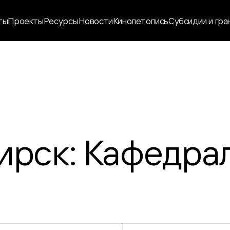
ты
Проекты
Ресурсы
Новости
Кинолетопись
Субсидии и гра
ирск: Кафедра