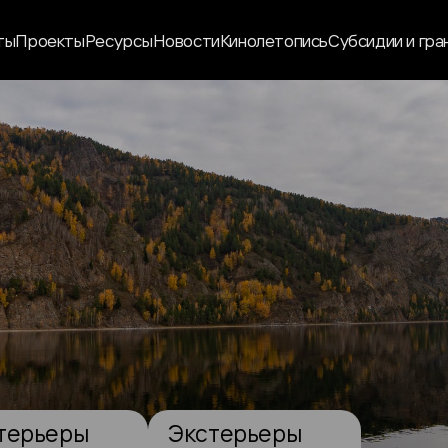
ты
Проекты
Ресурсы
Новости
Кинолетопись
Субсидии и гра
терьеры
Экстерьеры