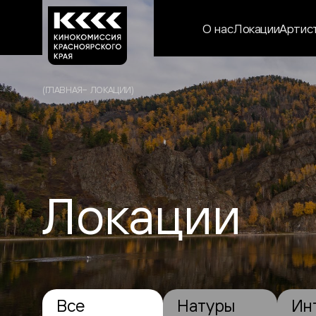
О нас
Локации
Артис
(
ГЛАВНАЯ
ЛОКАЦИИ
)
Локации
Все
Натуры
Ин